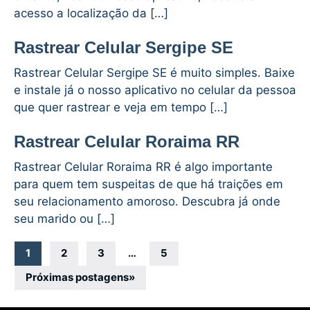
acesso a localização da […]
Rastrear Celular Sergipe SE
Rastrear Celular Sergipe SE é muito simples. Baixe
e instale já o nosso aplicativo no celular da pessoa
que quer rastrear e veja em tempo […]
Rastrear Celular Roraima RR
Rastrear Celular Roraima RR é algo importante
para quem tem suspeitas de que há traições em
seu relacionamento amoroso. Descubra já onde
seu marido ou […]
Navegação
1
2
3
…
5
por
Próximas postagens
»
posts