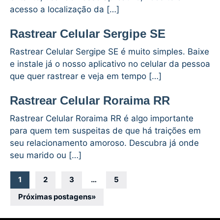
acesso a localização da […]
Rastrear Celular Sergipe SE
Rastrear Celular Sergipe SE é muito simples. Baixe
e instale já o nosso aplicativo no celular da pessoa
que quer rastrear e veja em tempo […]
Rastrear Celular Roraima RR
Rastrear Celular Roraima RR é algo importante
para quem tem suspeitas de que há traições em
seu relacionamento amoroso. Descubra já onde
seu marido ou […]
Navegação
1
2
3
…
5
por
Próximas postagens
»
posts