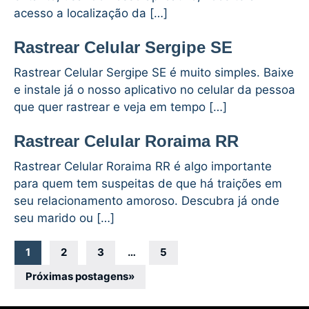
acesso a localização da […]
Rastrear Celular Sergipe SE
Rastrear Celular Sergipe SE é muito simples. Baixe
e instale já o nosso aplicativo no celular da pessoa
que quer rastrear e veja em tempo […]
Rastrear Celular Roraima RR
Rastrear Celular Roraima RR é algo importante
para quem tem suspeitas de que há traições em
seu relacionamento amoroso. Descubra já onde
seu marido ou […]
Navegação
1
2
3
…
5
por
Próximas postagens
»
posts