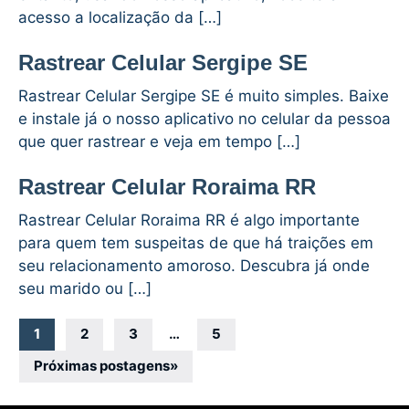
acesso a localização da […]
Rastrear Celular Sergipe SE
Rastrear Celular Sergipe SE é muito simples. Baixe
e instale já o nosso aplicativo no celular da pessoa
que quer rastrear e veja em tempo […]
Rastrear Celular Roraima RR
Rastrear Celular Roraima RR é algo importante
para quem tem suspeitas de que há traições em
seu relacionamento amoroso. Descubra já onde
seu marido ou […]
Navegação
1
2
3
…
5
por
Próximas postagens
»
posts