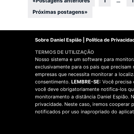
Navegação
«
Postagens anteriores
1
…
por
Próximas postagens
»
posts
Sobre Daniel Espião
|
Política de Privacida
TERMOS DE UTILIZAÇÃO
Nosso sistema e um software para monitorar
exclusivamente para os pais que precisam 
empresas que necessita monitorar a locali
consentimento.
LEMBRE-SE:
Você precisa 
você deve obrigatoriamente notifica-los qu
monitoramento a distância Daniel Espião. N
privacidade. Neste caso, iremos cooperar
notificados por uso inapropriado do aplicat