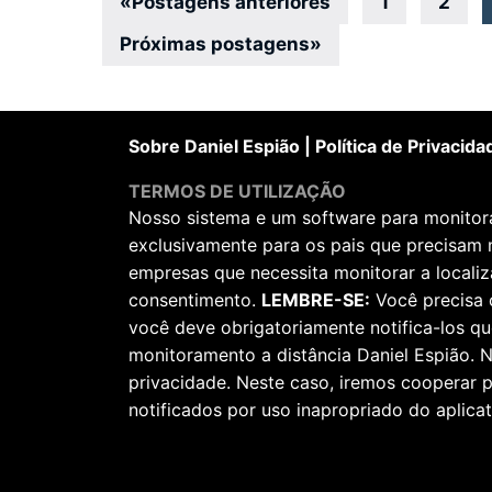
Navegação
«
Postagens anteriores
1
2
por
Próximas postagens
»
posts
Sobre Daniel Espião
|
Política de Privacida
TERMOS DE UTILIZAÇÃO
Nosso sistema e um software para monitorar
exclusivamente para os pais que precisam 
empresas que necessita monitorar a locali
consentimento.
LEMBRE-SE:
Você precisa 
você deve obrigatoriamente notifica-los qu
monitoramento a distância Daniel Espião. N
privacidade. Neste caso, iremos cooperar
notificados por uso inapropriado do aplicat