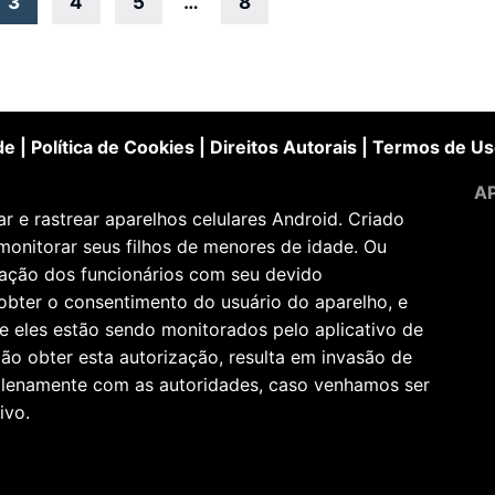
3
4
5
…
8
de
|
Política de Cookies
|
Direitos Autorais
|
Termos de Us
AP
 e rastrear aparelhos celulares Android. Criado
monitorar seus filhos de menores de idade. Ou
zação dos funcionários com seu devido
obter o consentimento do usuário do aparelho, e
e eles estão sendo monitorados pelo aplicativo de
ão obter esta autorização, resulta em invasão de
 plenamente com as autoridades, caso venhamos ser
ivo.