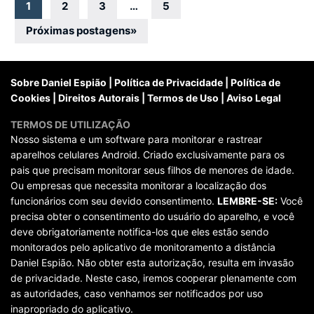
Navegação
1
2
3
…
5
por
Próximas postagens
»
posts
Sobre Daniel Espião
|
Política de Privacidade
|
Política de
Cookies
|
Direitos Autorais
|
Termos de Uso
|
Aviso Legal
TERMOS DE UTILIZAÇÃO
Nosso sistema e um software para monitorar e rastrear
aparelhos celulares Android. Criado exclusivamente para os
pais que precisam monitorar seus filhos de menores de idade.
Ou empresas que necessita monitorar a localização dos
funcionários com seu devido consentimento.
LEMBRE-SE:
Você
precisa obter o consentimento do usuário do aparelho, e você
deve obrigatoriamente notifica-los que eles estão sendo
monitorados pelo aplicativo de monitoramento a distância
Daniel Espião. Não obter esta autorização, resulta em invasão
de privacidade. Neste caso, iremos cooperar plenamente com
as autoridades, caso venhamos ser notificados por uso
inapropriado do aplicativo.