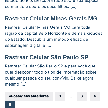
Estado do Rio. Descubra tudo sobre sua esposa
ou marido e sobre os seus filhos. […]
Rastrear Celular Minas Gerais MG
Rastrear Celular Minas Gerais MG para toda
região da capital Belo Horizonte e demais cidades
do Estado. Descubra um método eficaz de
espionagem digital e […]
Rastrear Celular São Paulo SP
Rastrear Celular São Paulo SP e para você que
quer descobrir todo o tipo de informação sobre
qualquer pessoa do seu convívio. Baixe agora
mesmo […]
Navegação
«
Postagens anteriores
1
…
3
4
por
5