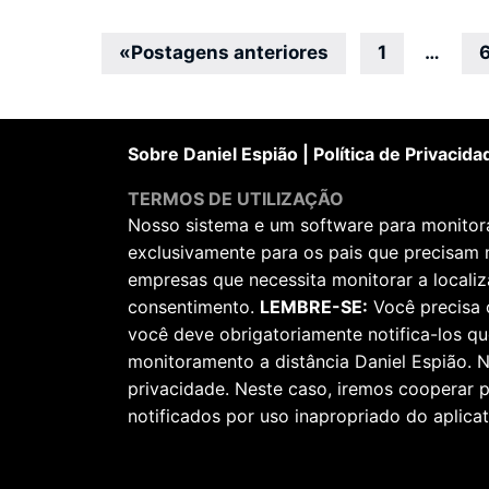
Navegação
«
Postagens anteriores
1
…
por
posts
Sobre Daniel Espião
|
Política de Privacida
TERMOS DE UTILIZAÇÃO
Nosso sistema e um software para monitorar
exclusivamente para os pais que precisam 
empresas que necessita monitorar a locali
consentimento.
LEMBRE-SE:
Você precisa 
você deve obrigatoriamente notifica-los qu
monitoramento a distância Daniel Espião. N
privacidade. Neste caso, iremos cooperar
notificados por uso inapropriado do aplicat