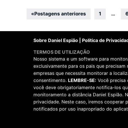
Navegação
«
Postagens anteriores
1
…
por
posts
Sobre Daniel Espião
|
Política de Privacida
TERMOS DE UTILIZAÇÃO
Nosso sistema e um software para monitorar
exclusivamente para os pais que precisam 
empresas que necessita monitorar a locali
consentimento.
LEMBRE-SE:
Você precisa 
você deve obrigatoriamente notifica-los qu
monitoramento a distância Daniel Espião. N
privacidade. Neste caso, iremos cooperar
notificados por uso inapropriado do aplicat