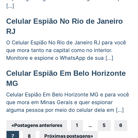
[…]
Celular Espião No Rio de Janeiro
RJ
O Celular Espião No Rio de Janeiro RJ para você
que mora tanto na capital como no interior.
Monitore e espione o WhatsApp de sua […]
Celular Espião Em Belo Horizonte
MG
Celular Espião Em Belo Horizonte MG e para você
que mora em Minas Gerais e quer espionar
alguma pessoa por meio do celular dela em […]
Navegação
«
Postagens anteriores
1
…
5
6
por
7
8
Próximas postagens
»