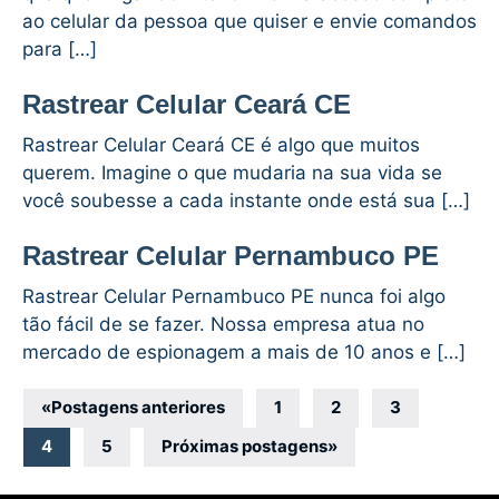
ao celular da pessoa que quiser e envie comandos
para […]
Rastrear Celular Ceará CE
Rastrear Celular Ceará CE é algo que muitos
querem. Imagine o que mudaria na sua vida se
você soubesse a cada instante onde está sua […]
Rastrear Celular Pernambuco PE
Rastrear Celular Pernambuco PE nunca foi algo
tão fácil de se fazer. Nossa empresa atua no
mercado de espionagem a mais de 10 anos e […]
Navegação
«
Postagens anteriores
1
2
3
por
4
5
Próximas postagens
»
posts