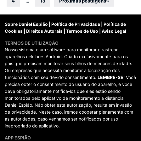
por
4
…
13
Próximas postagens
»
posts
Sobre Daniel Espião
|
Política de Privacidade
|
Política de
Cookies
|
Direitos Autorais
|
Termos de Uso
|
Aviso Legal
TERMOS DE UTILIZAÇÃO
Nosso sistema e um software para monitorar e rastrear
aparelhos celulares Android. Criado exclusivamente para os
pais que precisam monitorar seus filhos de menores de idade.
Ou empresas que necessita monitorar a localização dos
funcionários com seu devido consentimento.
LEMBRE-SE:
Você
precisa obter o consentimento do usuário do aparelho, e você
deve obrigatoriamente notifica-los que eles estão sendo
monitorados pelo aplicativo de monitoramento a distância
Daniel Espião. Não obter esta autorização, resulta em invasão
de privacidade. Neste caso, iremos cooperar plenamente com
as autoridades, caso venhamos ser notificados por uso
inapropriado do aplicativo.
APP ESPIÃO