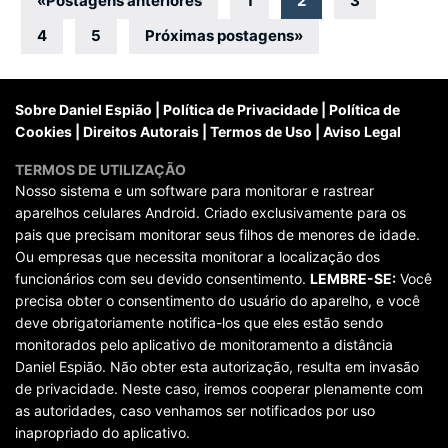
Navegação
«
Postagens anteriores
1
2
3
por
4
5
Próximas postagens
»
posts
Sobre Daniel Espião
|
Política de Privacidade
|
Política de
Cookies
|
Direitos Autorais
|
Termos de Uso
|
Aviso Legal
TERMOS DE UTILIZAÇÃO
Nosso sistema e um software para monitorar e rastrear
aparelhos celulares Android. Criado exclusivamente para os
pais que precisam monitorar seus filhos de menores de idade.
Ou empresas que necessita monitorar a localização dos
funcionários com seu devido consentimento.
LEMBRE-SE:
Você
precisa obter o consentimento do usuário do aparelho, e você
deve obrigatoriamente notifica-los que eles estão sendo
monitorados pelo aplicativo de monitoramento a distância
Daniel Espião. Não obter esta autorização, resulta em invasão
de privacidade. Neste caso, iremos cooperar plenamente com
as autoridades, caso venhamos ser notificados por uso
inapropriado do aplicativo.