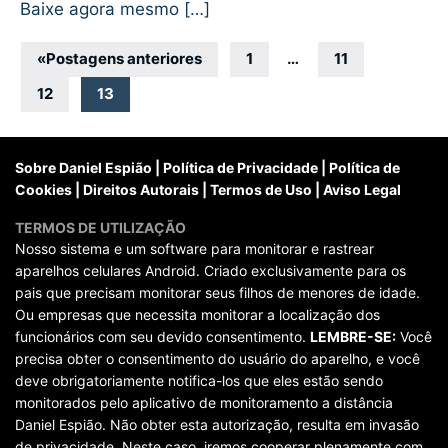
Baixe agora mesmo […]
Navegação
«
Postagens anteriores
1
…
11
por
12
13
posts
Sobre Daniel Espião
|
Política de Privacidade
|
Política de
Cookies
|
Direitos Autorais
|
Termos de Uso
|
Aviso Legal
TERMOS DE UTILIZAÇÃO
Nosso sistema e um software para monitorar e rastrear
aparelhos celulares Android. Criado exclusivamente para os
pais que precisam monitorar seus filhos de menores de idade.
Ou empresas que necessita monitorar a localização dos
funcionários com seu devido consentimento.
LEMBRE-SE:
Você
precisa obter o consentimento do usuário do aparelho, e você
deve obrigatoriamente notifica-los que eles estão sendo
monitorados pelo aplicativo de monitoramento a distância
Daniel Espião. Não obter esta autorização, resulta em invasão
de privacidade. Neste caso, iremos cooperar plenamente com