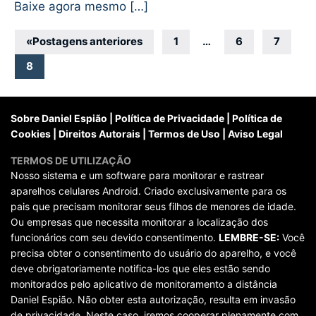
Baixe agora mesmo […]
Navegação
«
Postagens anteriores
1
…
6
7
por
8
posts
Sobre Daniel Espião
|
Política de Privacidade
|
Política de
Cookies
|
Direitos Autorais
|
Termos de Uso
|
Aviso Legal
TERMOS DE UTILIZAÇÃO
Nosso sistema e um software para monitorar e rastrear
aparelhos celulares Android. Criado exclusivamente para os
pais que precisam monitorar seus filhos de menores de idade.
Ou empresas que necessita monitorar a localização dos
funcionários com seu devido consentimento.
LEMBRE-SE:
Você
precisa obter o consentimento do usuário do aparelho, e você
deve obrigatoriamente notifica-los que eles estão sendo
monitorados pelo aplicativo de monitoramento a distância
Daniel Espião. Não obter esta autorização, resulta em invasão
de privacidade. Neste caso, iremos cooperar plenamente com