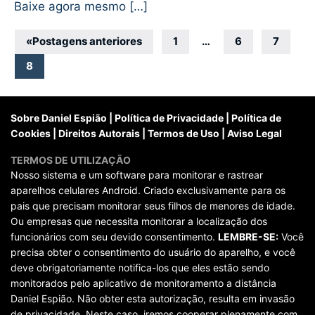
Baixe agora mesmo […]
Navegação
«
Postagens anteriores
1
…
6
7
por
8
posts
Sobre Daniel Espião
|
Política de Privacidade
|
Política de
Cookies
|
Direitos Autorais
|
Termos de Uso
|
Aviso Legal
TERMOS DE UTILIZAÇÃO
Nosso sistema e um software para monitorar e rastrear
aparelhos celulares Android. Criado exclusivamente para os
pais que precisam monitorar seus filhos de menores de idade.
Ou empresas que necessita monitorar a localização dos
funcionários com seu devido consentimento.
LEMBRE-SE:
Você
precisa obter o consentimento do usuário do aparelho, e você
deve obrigatoriamente notifica-los que eles estão sendo
monitorados pelo aplicativo de monitoramento a distância
Daniel Espião. Não obter esta autorização, resulta em invasão
de privacidade. Neste caso, iremos cooperar plenamente com