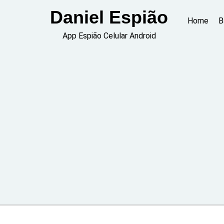
Skip
Daniel Espião
to
Home
B
content
App Espião Celular Android