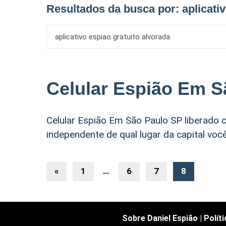
Resultados da busca por:
aplicati
Celular Espião Em S
Celular Espião Em São Paulo SP liberado c
independente de qual lugar da capital voc
Navegação
«
Postagens
1
…
6
7
8
anteriores
por
posts
Sobre Daniel Espião
|
Polít