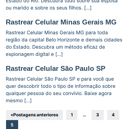
Estado do Rio. Descubra tudo sobre sua esposa
ou marido e sobre os seus filhos. […]
Rastrear Celular Minas Gerais MG
Rastrear Celular Minas Gerais MG para toda
região da capital Belo Horizonte e demais cidades
do Estado. Descubra um método eficaz de
espionagem digital e […]
Rastrear Celular São Paulo SP
Rastrear Celular São Paulo SP e para você que
quer descobrir todo o tipo de informação sobre
qualquer pessoa do seu convívio. Baixe agora
mesmo […]
Navegação
«
Postagens anteriores
1
…
3
4
por
5