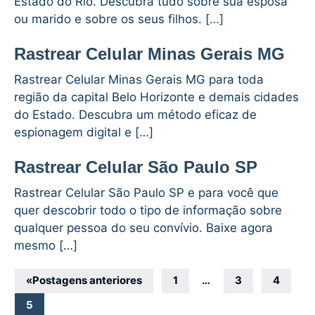
Estado do Rio. Descubra tudo sobre sua esposa
ou marido e sobre os seus filhos. […]
Rastrear Celular Minas Gerais MG
Rastrear Celular Minas Gerais MG para toda
região da capital Belo Horizonte e demais cidades
do Estado. Descubra um método eficaz de
espionagem digital e […]
Rastrear Celular São Paulo SP
Rastrear Celular São Paulo SP e para você que
quer descobrir todo o tipo de informação sobre
qualquer pessoa do seu convívio. Baixe agora
mesmo […]
Navegação
«
Postagens anteriores
1
…
3
4
por
5