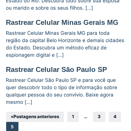
Estado do Rio. Descubra tudo sobre sua esposa
ou marido e sobre os seus filhos. […]
Rastrear Celular Minas Gerais MG
Rastrear Celular Minas Gerais MG para toda
região da capital Belo Horizonte e demais cidades
do Estado. Descubra um método eficaz de
espionagem digital e […]
Rastrear Celular São Paulo SP
Rastrear Celular São Paulo SP e para você que
quer descobrir todo o tipo de informação sobre
qualquer pessoa do seu convívio. Baixe agora
mesmo […]
Navegação
«
Postagens anteriores
1
…
3
4
por
5