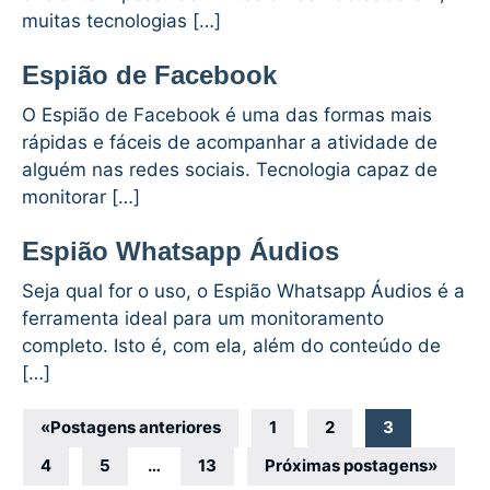
muitas tecnologias […]
Espião de Facebook
O Espião de Facebook é uma das formas mais
rápidas e fáceis de acompanhar a atividade de
alguém nas redes sociais. Tecnologia capaz de
monitorar […]
Espião Whatsapp Áudios
Seja qual for o uso, o Espião Whatsapp Áudios é a
ferramenta ideal para um monitoramento
completo. Isto é, com ela, além do conteúdo de
[…]
Navegação
«
Postagens anteriores
1
2
3
por
4
5
…
13
Próximas postagens
»