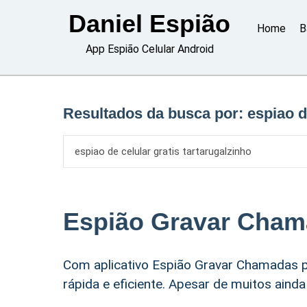
Skip
Daniel Espião
to
Home
B
content
App Espião Celular Android
Resultados da busca por:
espiao d
Espião Gravar Cha
Com aplicativo Espião Gravar Chamadas p
rápida e eficiente. Apesar de muitos aind