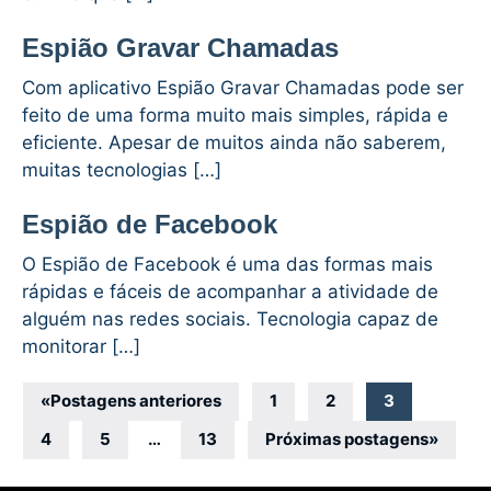
Espião Gravar Chamadas
Com aplicativo Espião Gravar Chamadas pode ser
feito de uma forma muito mais simples, rápida e
eficiente. Apesar de muitos ainda não saberem,
muitas tecnologias […]
Espião de Facebook
O Espião de Facebook é uma das formas mais
rápidas e fáceis de acompanhar a atividade de
alguém nas redes sociais. Tecnologia capaz de
monitorar […]
Navegação
«
Postagens anteriores
1
2
3
por
4
5
…
13
Próximas postagens
»
posts