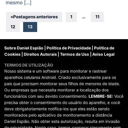
mesmo […]
Navegação
«
Postagens anteriores
1
…
11
por
12
13
posts
Sobre Daniel Espião
|
Política de Privacidade
|
Política de
Cookies
|
Direitos Autorais
|
Termos de Uso
|
Aviso Legal
TERMOS DE UTILIZAÇÃO
Nosso sistema e um software para monitorar e rastrear
aparelhos celulares Android. Criado exclusivamente para os
pais que precisam monitorar seus filhos de menores de idade.
Ou empresas que necessita monitorar a localização dos
funcionários com seu devido consentimento.
LEMBRE-SE:
Você
precisa obter o consentimento do usuário do aparelho, e você
deve obrigatoriamente notifica-los que eles estão sendo
monitorados pelo aplicativo de monitoramento a distância
Daniel Espião. Não obter esta autorização, resulta em invasão
de privacidade. Neste caso, iremos cooperar plenamente com