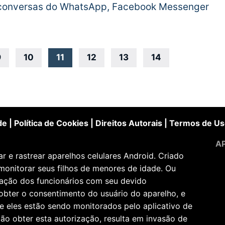
r conversas do WhatsApp, Facebook Messenger
9
10
11
12
13
14
de
|
Política de Cookies
|
Direitos Autorais
|
Termos de Us
AP
 e rastrear aparelhos celulares Android. Criado
monitorar seus filhos de menores de idade. Ou
zação dos funcionários com seu devido
obter o consentimento do usuário do aparelho, e
e eles estão sendo monitorados pelo aplicativo de
ão obter esta autorização, resulta em invasão de