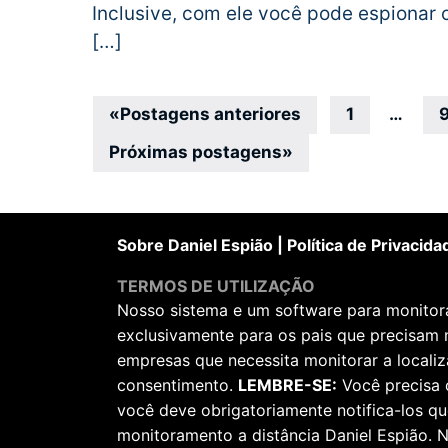
Inclusive, com ele você pode espiona
[…]
Navegação
«
Postagens anteriores
1
…
por
Próximas postagens
»
posts
Sobre Daniel Espião
|
Política de Privacida
TERMOS DE UTILIZAÇÃO
Nosso sistema e um software para monitorar
exclusivamente para os pais que precisam 
empresas que necessita monitorar a locali
consentimento.
LEMBRE-SE:
Você precisa 
você deve obrigatoriamente notifica-los qu
monitoramento a distância Daniel Espião. N