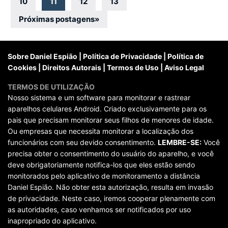
por
10
11
12
13
posts
Próximas postagens
»
Sobre Daniel Espião
|
Política de Privacidade
|
Política de
Cookies
|
Direitos Autorais
|
Termos de Uso
|
Aviso Legal
TERMOS DE UTILIZAÇÃO
Nosso sistema e um software para monitorar e rastrear
aparelhos celulares Android. Criado exclusivamente para os
pais que precisam monitorar seus filhos de menores de idade.
Ou empresas que necessita monitorar a localização dos
funcionários com seu devido consentimento.
LEMBRE-SE:
Você
precisa obter o consentimento do usuário do aparelho, e você
deve obrigatoriamente notifica-los que eles estão sendo
monitorados pelo aplicativo de monitoramento a distância
Daniel Espião. Não obter esta autorização, resulta em invasão
de privacidade. Neste caso, iremos cooperar plenamente com
as autoridades, caso venhamos ser notificados por uso
inapropriado do aplicativo.