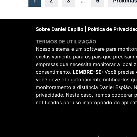
Navegação
1
2
3
…
5
Próximas
por
posts
Sobre Daniel Espião
|
Política de Privacida
TERMOS DE UTILIZAÇÃO
Nosso sistema e um software para monitorar
exclusivamente para os pais que precisam 
empresas que necessita monitorar a locali
consentimento.
LEMBRE-SE:
Você precisa 
você deve obrigatoriamente notifica-los qu
monitoramento a distância Daniel Espião. N
privacidade. Neste caso, iremos cooperar
notificados por uso inapropriado do aplicat